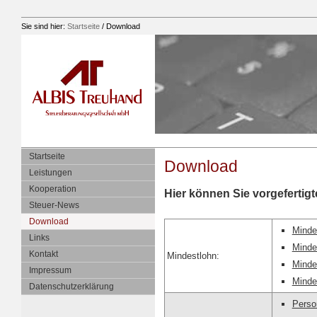
Sie sind hier:
Startseite
/
Download
Startseite
Download
Leistungen
Kooperation
Hier können Sie vorgefertig
Steuer-News
Download
Minde
Links
Minde
Kontakt
Mindestlohn:
Minde
Impressum
Minde
Datenschutzerklärung
Perso